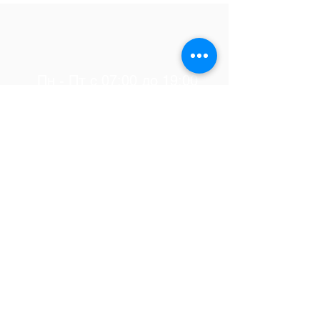
Пн - Пт с 07:00 до 19:00
Мы на связи:
Телефон:
+7 (977) 768-06-88
Email:
samdetsad@list.ru
Адрес:
г. Домодедово, мкр.Западный,
ул. Текстильщиков 41A,
142002, Россия